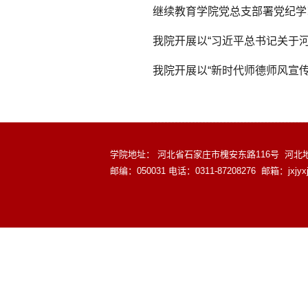
继续教育学院党总支部署党纪学
我院开展以“习近平总书记关于
我院开展以“新时代师德师风宣
学院地址： 河北省石家庄市槐安东路116号 河北地质大
邮编：050031 电话：0311-87208276 邮箱：jxjyxj@sjz