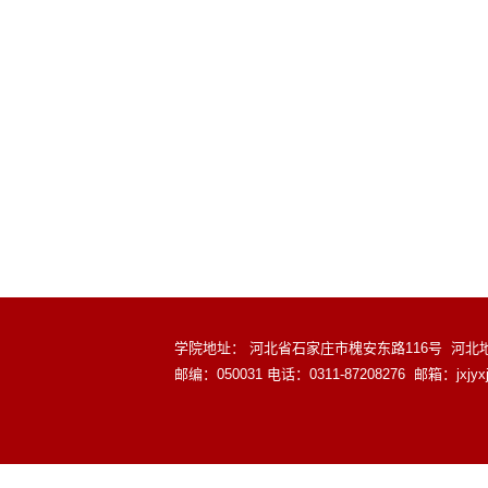
学院地址： 河北省石家庄市槐安东路116号 河北地质大
邮编：050031 电话：0311-87208276 邮箱：jxjyxj@sjz